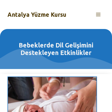
İçeriğe
atla
Antalya Yüzme Kursu
MEN
Bebeklerde Dil Gelişimini
Destekleyen Etkinlikler