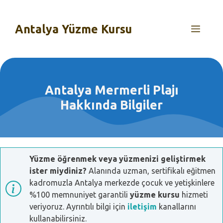
İçeriğe
atla
Antalya Yüzme Kursu
MEN
Antalya Mermerli Plajı
Hakkında Bilgiler
Yüzme öğrenmek veya yüzmenizi geliştirmek
ister miydiniz?
Alanında uzman, sertifikalı eğitmen
kadromuzla Antalya merkezde çocuk ve yetişkinlere
%100 memnuniyet garantili
yüzme kursu
hizmeti
veriyoruz. Ayrıntılı bilgi için
iletişim
kanallarını
kullanabilirsiniz.